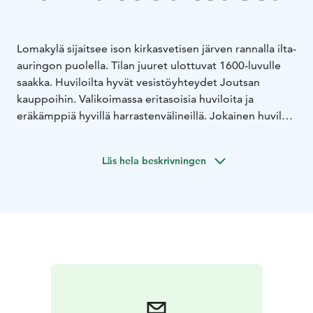
Lomakylä sijaitsee ison kirkasvetisen järven rannalla ilta-
auringon puolella. Tilan juuret ulottuvat 1600-luvulle
saakka. Huviloilta hyvät vesistöyhteydet Joutsan
kauppoihin. Valikoimassa eritasoisia huviloita ja
eräkämppiä hyvillä harrastenvälineillä. Jokainen huvila
sisältää oman veneen. Lomakylän läheisyydessä toimii
nykyaikainen maitotila, jonka elämää voit halutessasi
Läs hela beskrivningen
seurata. Puolessa tunnissa voit saavuttaa autolla myös
Leivonmäen kansallispuiston, Purnuvuoren
laskettelurinteen tai Tainiovirran lohijoen, jossa voit
kalastaa.
Sydämellisesti tervetuloa lomailemaan Joutsaan!