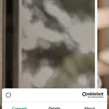
Consent
Details
About