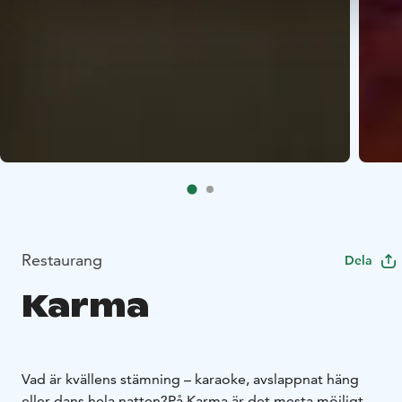
Restaurang
Dela
Karma
Vad är kvällens stämning – karaoke, avslappnat häng
eller dans hela natten?
På Karma är det mesta möjligt –