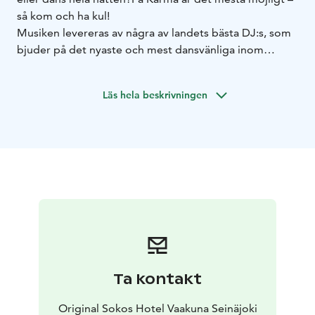
så kom och ha kul!
Musiken levereras av några av landets bästa DJ:s, som
bjuder på det nyaste och mest dansvänliga inom
dance, klubbmusik, R’n’B och mainstream – utan att
glömma nostalgiska stunder med tidernas största
Läs hela beskrivningen
danshits. Festkvällarna kryddas dessutom av fartfyllda
liveuppträdanden och temakvällar som sätter extra
glans på stämningen.
Ta kontakt
Original Sokos Hotel Vaakuna Seinäjoki