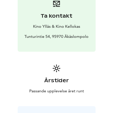
ponnisteluista.
Myrskyluodon Maija on tarina tahdosta, voimasta ja
rakkaudesta.
Ta kontakt
Kino Ylläs & Kino Kellokas
Tunturintie 54, 95970 Äkäslompolo
Årstider
Passande upplevelse året runt