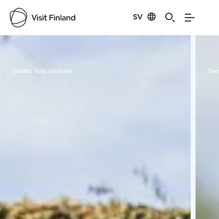
SV
Visit Finland
Credits:
Tarja Jakobsén
Cred