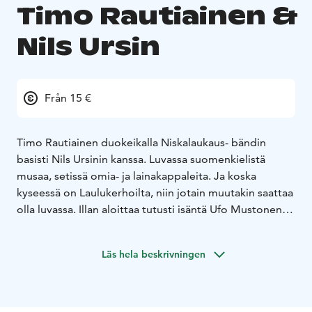
Timo Rautiainen &
Nils Ursin
Från 15 €
Timo Rautiainen duokeikalla Niskalaukaus- bändin
basisti Nils Ursinin kanssa. Luvassa suomenkielistä
musaa, setissä omia- ja lainakappaleita. Ja koska
kyseessä on Laulukerhoilta, niin jotain muutakin saattaa
olla luvassa. Illan aloittaa tutusti isäntä Ufo Mustonen
omalla lyhyehköllä setillä.
Läs hela beskrivningen