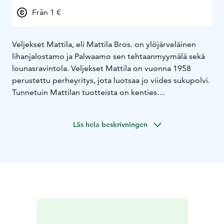
Från 1 €
Veljekset Mattila, eli Mattila Bros. on ylöjärveläinen
lihanjalostamo ja Palwaamo sen tehtaanmyymälä sekä
lounasravintola. Veljekset Mattila on vuonna 1958
perustettu perheyritys, jota luotsaa jo viides sukupolvi.
Tunnetuin Mattilan tuotteista on kenties
saunapalvikinkku, joka valmistetaan edelleen
perinteisin menetelmin aidossa, leppähaloilla
Läs hela beskrivningen
lämpiävässä savusaunassa tehtaanmyymälän kyljessä.
Tämän perinteisen kinkun ja muut herkulliset
lihajalosteet löydät Palwaamon lihatiskistä.