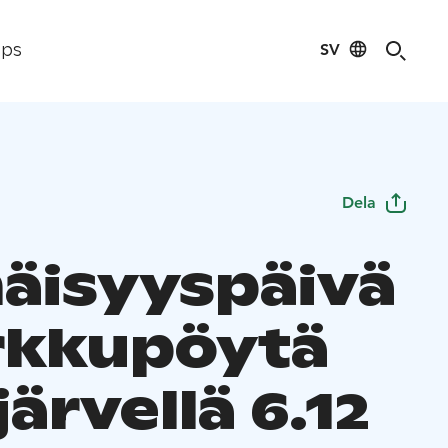
SV
ips
Dela
näisyyspäivä
rkkupöytä
järvellä 6.12