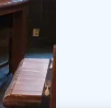
Pienet muutokset menu
VARAUKSET 040 55 60