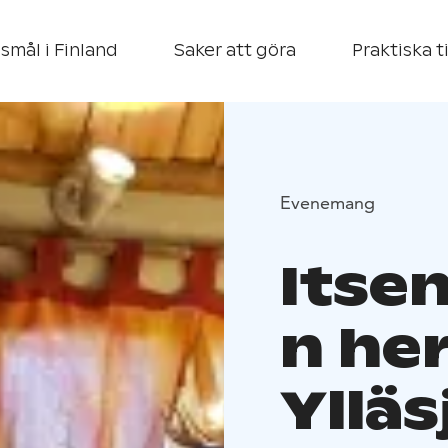
smål i Finland
Saker att göra
Praktiska t
Evenemang
Itse
n he
Ylläs