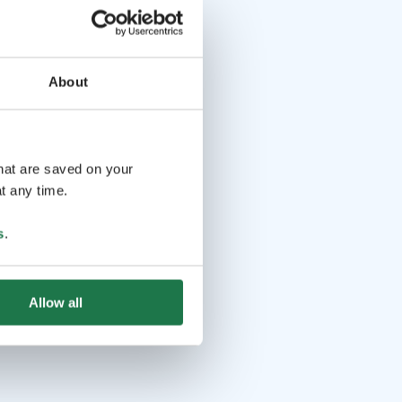
About
that are saved on your
t any time.
s
.
Allow all