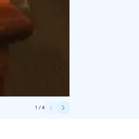
Credits:
Tomi Sara
1
/
4