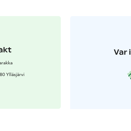
akt
Var 
arakka
80 Ylläsjärvi