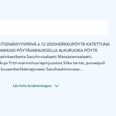
TSENÄISYYSPÄIVÄ 6.12 2025
HERKKUPÖYTÄ KATETTUNA
PAIKKASI PÖYTÄVARAUKSELLA
ALKURUOKA PÖYTÄ
aatinkastiketta
Savuhirvisalaatti
Metsäsienisalaatti,
kuja
Yrtti-marinoitua lapinjuustoa
Siika tar-tar, punasipuli
, kuusenkerkkämajoneesi
Savuhaukimousse
ernakka-punajuuriterriini, yrttimajoneesi
Savuporomousse,
 mustaherukkaa
Meillä leivottua leipää ja levitettä
Läs hela beskrivningen
ULILTA
Metsonrintaa kermaisessa rosmariinikastikkeessa
akastikkeessa
Paistettua lohta, kermainen tattikastike
amuusia, paistettuja luomujuureksia
TÄ
Mustikka pannacotta, juustoja
Creme brulee piiras,
 marjahilloa
HINTA: 55,90 €
Lisäksi vaikka nokipannukahvit