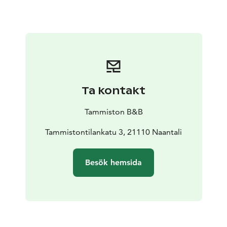
krabba en matta och ta en kaffe och dessert under
trädet. Vi säljer också picknickkorgar som du kan njuta
av i vår vackra trädgård.
Ta kontakt
Tammiston B&B
Tammistontilankatu 3, 21110 Naantali
Besök hemsida