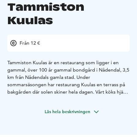
Tammiston
Kuulas
Från 12 €
Tammiston Kuulas är en restaurang som ligger i en
gammal, över 100 år gammal bondgård i Nådendal, 3,5
km från Nådendals gamla stad.
Under
sommarsäsongen har restaurang Kuulas en terrass på
bakgården där solen skiner hela dagen. Vårt köks hjärta
är kolgrill och vi använder lokala, färska produkter och
gillar att erbjuda rätter som du inte kan hitta någon
Läs hela beskrivningen
annanstans. Gamla finska sånger spelas i bakgrunden
och våra fluffiga vänner, fåren, betar i sin hage i
närheten. Över hundra år gamla äppelträd står bara
några meter från ditt bord och om du vill kan du