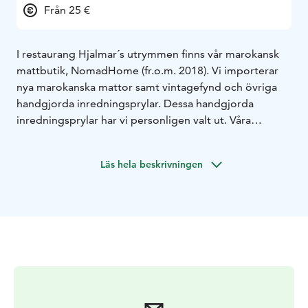
Från 25 €
I restaurang Hjalmar´s utrymmen finns vår marokansk
mattbutik, NomadHome (fr.o.m. 2018). Vi importerar
nya marokanska mattor samt vintagefynd och övriga
handgjorda inredningsprylar. Dessa handgjorda
inredningsprylar har vi personligen valt ut. Våra
produkter är ansvarsfullt producerade. Du kan även
göra uppköp under din vistelse hos oss. Vår butik
Läs hela beskrivningen
betjänar under restaurangens öppethållningstider.
Välkommen!