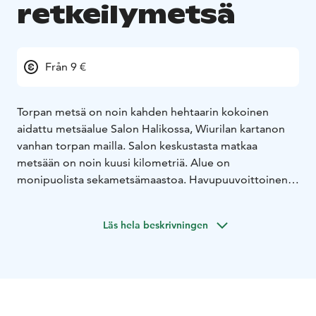
retkeilymetsä
Från 9 €
Torpan metsä on noin kahden hehtaarin kokoinen
aidattu metsäalue Salon Halikossa, Wiurilan kartanon
vanhan torpan mailla. Salon keskustasta matkaa
metsään on noin kuusi kilometriä. Alue on
monipuolista sekametsämaastoa. Havupuuvoittoinen
metsä koostuu harvemmasta ja valoisammasta sekä
hämyisemmästä, tiheämmästä alueesta.
Läs hela beskrivningen
Torpan metsä on koirametsä ja koko perheen
retkeilymetsä. Alue sopii esimerkiksi illanviettoon
metsässä laavulla, synttäreiden järjestämiseen,
koirankasvattajan pentutapaamisiin, rotuyhdistysten
tapahtumiin tai koulutusten järjestämiseen. Siellä voi
myös yöpyä. Paikka on auki 24/7 jokaisena vuoden