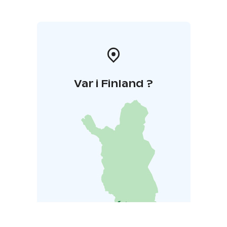
metsän eläimet ulkopuolella.
Var i Finland ?