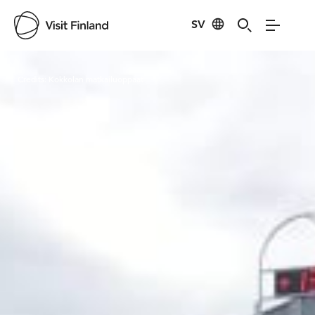
SV
Visit Finland
Credits:
Kokkolan matkailuoppaat