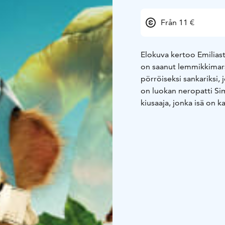
Från 11 €
Elokuva kertoo Emiliast
on saanut lemmikkimar
pörröiseksi sankariksi,
on luokan neropatti Si
kiusaaja, jonka isä on
Anteron paras kaveri Pi
sillä kaikkia huolettaa
Emiliasta tuli supersan
puri häntä sormeen. Hän
hän saikin tietää olev
supervoimien lähde, ju
pelastamaan lähimetsä
suuri huijaus -elokuva, 