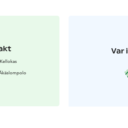
akt
Var 
 Kellokas
 Äkäslompolo