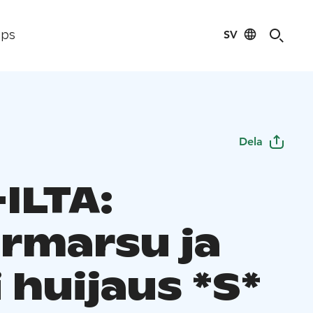
SV
ips
Dela
ILTA:
rmarsu ja
 huijaus *S*