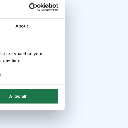
About
that are saved on your
t any time.
s
.
Allow all