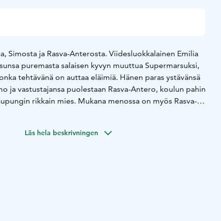
a, Simosta ja Rasva-Anterosta. Viidesluokkalainen Emilia
sunsa puremasta salaisen kyvyn muuttua Supermarsuksi,
 jonka tehtävänä on auttaa eläimiä. Hänen paras ystävänsä
mo ja vastustajansa puolestaan Rasva-Antero, koulun pahin
 kaupungin rikkain mies. Mukana menossa on myös Rasva-
etari. Elokuvassa ollaan ekologisten kysymysten äärellä,
 lähimetsän ja siellä asuvan pörröhännän kohtalo.
Läs hela beskrivningen
kari, kun hän sai lahjaksi taianomaisen lemmikkimarsun, joka
et vietiin Näsinneulan katolle Jättiläismarsun luokse ja
ansa Supermarsu. Mutta mitä tapahtuu, kun Emilian
omapullo, päätyy vääriin käsiin? Pystyykö Supermarsu
n ja pörröhännän? Tämän kaiken kertoo Supermarsu ja
joka tulee ensi-iltaan joulukuussa 2025.