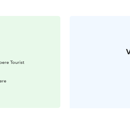
V
ere Tourist
ere