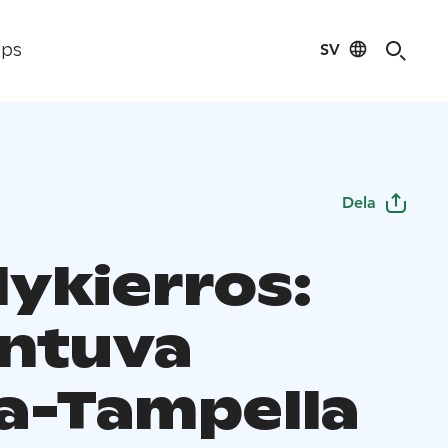
SV
ips
Dela
lykierros:
ntuva
a-Tampella