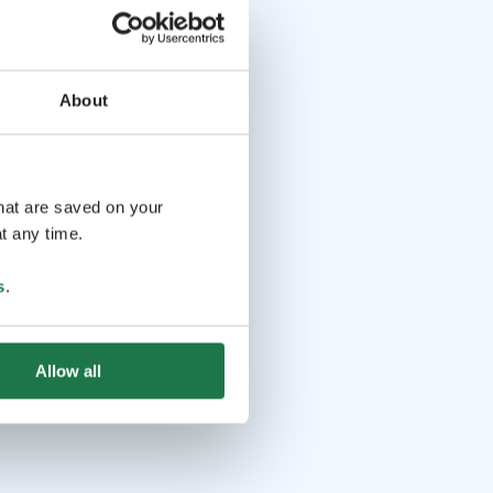
About
that are saved on your
t any time.
s
.
Allow all