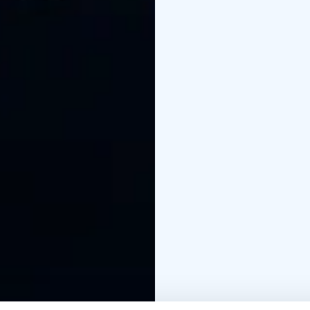
paus
Åldersrekommenda
Föreställningar
Fre 16.1
Fre 23.1.2026 kl. 19
Lör
Tor 29.1.2026 kl. 19
Fre
Biljetter
31 € normal bil
arbetslösa samt civiltj
inom dans- och teater