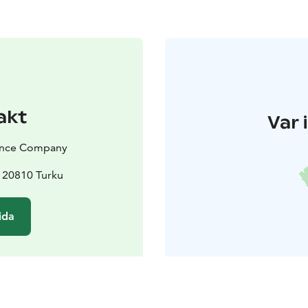
akt
Var 
Dance Company
, 20810 Turku
ida