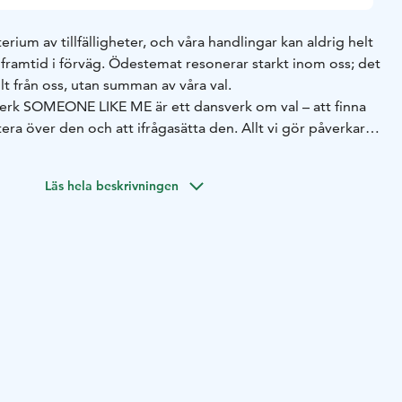
terium av tillfälligheter, och våra handlingar kan aldrig helt
r framtid i förväg. Ödestemat resonerar starkt inom oss; det
lt från oss, utan summan av våra val.
verk SOMEONE LIKE ME är ett dansverk om val – att finna
tera över den och att ifrågasätta den. Allt vi gör påverkar
a – om än bara försvinnande lite.
e i Brasilien och startar en tornado i Texas?
Läs hela beskrivningen
er ofarlig teaterrök och starka blinkande ljuseffekter.
OCH KOREOGRAFI Sasha Pepeljajev | DANS Côme
 Nieminen och Elina Raiskinmäki | SCENOGRAFI Sasha
 Sigurðarson | LJUSDESIGN Antton Kainulainen |
PONERANDE Jakob Juhkam | KOSTYMDESIGN Marjo
 Antton Kainulainen och Topias Lehtonen | TEKNIKER
VISITAASSISTENT Pilleriin Prass | FOTOGRAF OCH GRAFISK
aa | MARKNADSFÖRINGSBILD Sasha Pepeljajev |
inkobaletti
rinkobaletti, Åbo
Längd: ca. 60 min, ingen