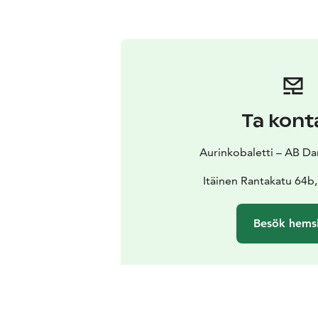
Ta kont
Aurinkobaletti – AB 
Itäinen Rantakatu 64b
Besök hems