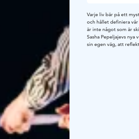
Varje liv bär på ett mys
och hållet definiera vå
är inte något som är ski
Sasha Pepeljajevs nya 
sin egen väg, att reflek
allt annat och alla andr
Fladdrar en fjärils ving
Föreställningen innehåll
Arbetsgrupp
KONCEPT 
Calmelet-Pyykkö, Suvi
Pepeljajev och Magnús
LJUDDESIGN OCH KOM
Haapasalo | SCENBYGGE
Valtteri Alanen | REK
DESIGN Jussi Virkkum
PRODUKTION Aur
Premiär: 11.9.2025 | Au