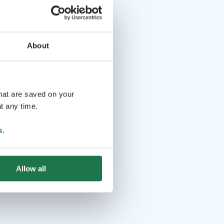
About
that are saved on your
t any time.
s
.
Allow all