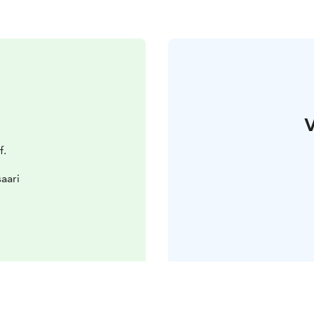
V
f.
aari