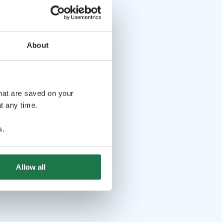
About
that are saved on your
t any time.
s
.
Allow all