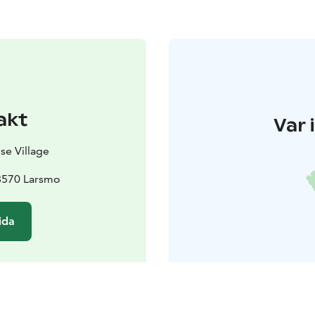
akt
Var 
se Village
68570 Larsmo
ida