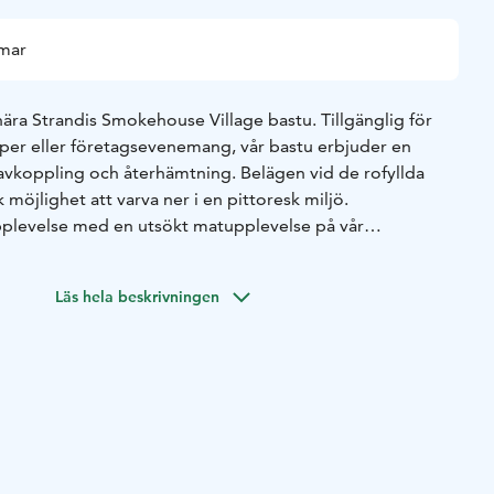
mmar
nära Strandis Smokehouse Village bastu. Tillgänglig för
per eller företagsevenemang, vår bastu erbjuder en
ör avkoppling och återhämtning. Belägen vid de rofyllda
 möjlighet att varva ner i en pittoresk miljö.
plevelse med en utsökt matupplevelse på vår
där du kan njuta av våra mästerligt tillagade rökta kött
edienser. Oavsett om det är en företagsfest, en speciell
Läs hela beskrivningen
a en dag med vänner, garanterar Strandis Smokehouse Village
n minnesvärd upplevelse.