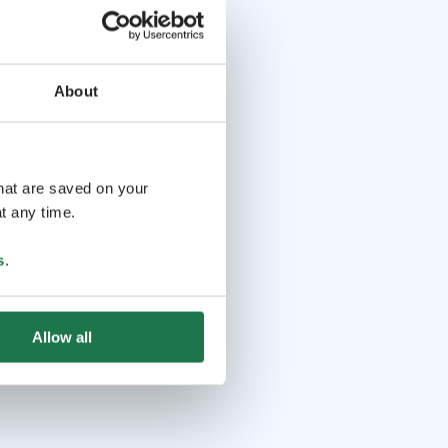
About
that are saved on your
t any time.
s
.
Allow all