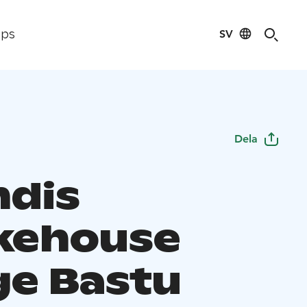
SV
ips
Dela
ndis
kehouse
ge Bastu