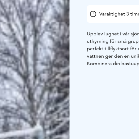
Varaktighet 3 ti
Upplev lugnet i vår sjö
uthyrning för små grup
perfekt tillflyktsort f
vattnen ger den en unik
Kombinera din bastuup
Smokehouse Restaurant, 
och färska, lokala ingr
tillställning eller bar
bastu och restaurang e