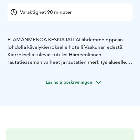
Varaktighet 90 minuter
ELÄMÄNMENOA KESKIAJALLA
Lähdemme oppaan
johdolla kävelykierrokselle hotelli Vaakunan edestä.
Kierroksella tulevat tutuksi Hämeenlinnan
rautatieaseman vaiheet ja rautatien merkitys alueelle.
Kuulemme myös tarinoita alueella sijainneesta Vanain
kaupungista ja elämänmenosta viikinki- ja keskiajalla.
Läs hela beskrivningen
Sahanniemen aikakausi 1800-luvulta kohti
Talousvarikon aikaa 1980-luvulle kertoo alueen
teollisuushistoriasta. Vanajaveden vastarannalla
näemme Hämeen keskiaikaisen linnan ja Vanhan
kaupungin paikan. Matkan varrella pysähdymme myös
ihailemaan Kansallisen kaupunkipuiston komeita
tsaarinpoppeleita. Paluu hotellin pihaan.