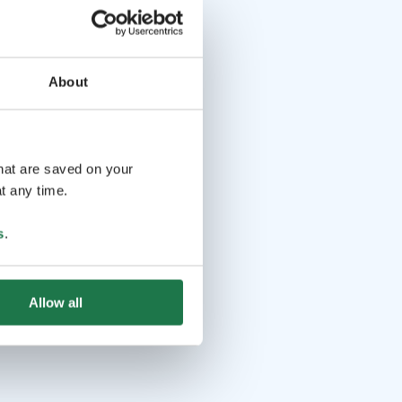
About
that are saved on your
t any time.
s
.
Allow all