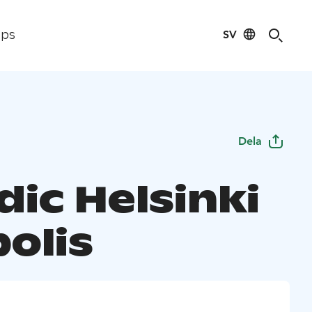
SV
ips
Dela
dic Helsinki
olis