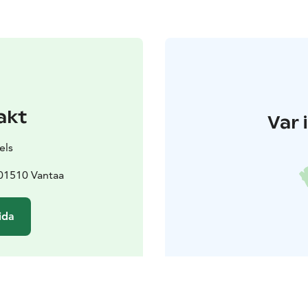
akt
Var 
els
 01510 Vantaa
ida