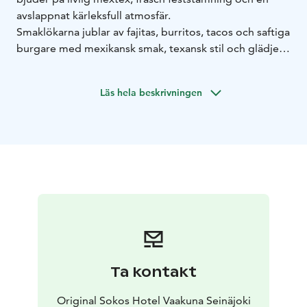
avslappnat kärleksfull atmosfär.
Smaklökarna jublar av fajitas, burritos, tacos och saftiga
burgare med mexikansk smak, texansk stil och glädje
som svämmar över tallriken. Våra iskalla drycker är som
en sommarfestival i ett glas.
Läs hela beskrivningen
Så ta tag i stunden med båda händerna och lev så vilt
du bara kan. ¡Vamos amigos!
Ta kontakt
Original Sokos Hotel Vaakuna Seinäjoki