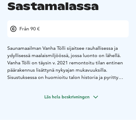
Sastamalassa
Från 90 €
Saunamaailman Vanha Tölli sijaitsee rauhallisessa ja
ydyllisessä maalaismiljöössä, jossa luonto on lähellä.
Vanha Tölli on täysin v. 2021 remontoitu tilan entinen
päärakennus lisättynä nykyajan mukavuuksilla.
Sisustuksessa on huomioitu talon historia ja pyritty
jättämään myös vanhan ajan tunnelmaa näkyviin mm.
olohuoneen ja makuuhuoneen tapeteissa.
Läs hela beskrivningen
Nimensä mukaisesti saunoja on, tällä hetkellä Vanhan
töllin läheisyydestä löytyy 8 ulkosaunaa, jotka ovat
myös majoittajien käytössä sovitusti.
Aamiainen toimii itsepalveluperiaattella, eli
aamiaistarvikkeet toimitetaan valmiiksi omatoimista
valmistelua varten.