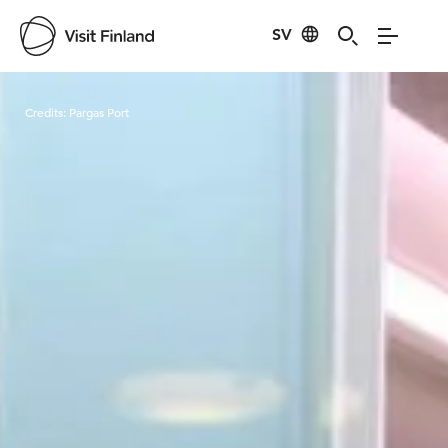
SV
Visit Finland
Credits:
Pargas Port