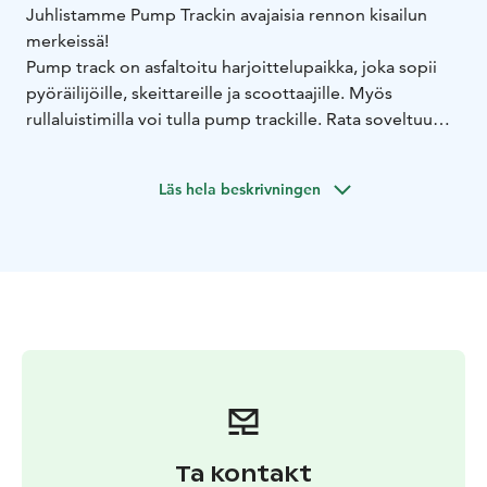
Juhlistamme Pump Trackin avajaisia rennon kisailun
merkeissä!
Pump track on asfaltoitu harjoittelupaikka, joka sopii
pyöräilijöille, skeittareille ja scoottaajille. Myös
rullaluistimilla voi tulla pump trackille. Rata soveltuu
kaiken ikäisille ja tasoisille. Kokemus muotoutuu
yksilöllisesti oman vauhdin ja valittujen ajolinjojen
Läs hela beskrivningen
perusteella.
Kilpailun tavoitteena on ajaa merkitty rata
mahdollisimman nopeasti. Jokaisella on kaksi yritystä ja
parempi aika jää voimaan. Pyöräsarjan nopeimmat
pääsevät lopuksi vielä kisaamaan erillisen pyöräfinaalin!
Kisan aikataulu:
Aamupäivällä, klo 11 alkaen vapaata
tutustumista rataan ohjaajien johdolla. HUOM!
Harjoittele radalla ajoa hyvissä ajoin edellisinä päivinä.
Tutustumisaika voi olla melko lyhyt.
klo 13 alkaa
varsinainen kilpailu!
Ilmoittaudu viimeistään kisapäivän
aamuna klo 12 mennessä osoitteessa
Ta kontakt
https://forms.gle/ujxDaa79HSCCfq6z9