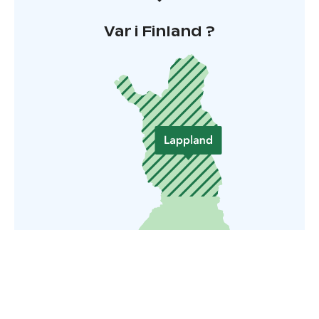
päälle! Lettukestit toteutuvat gondolihissin pyöriessä.
Tervetuloa tutustumaan Ylläksen uutuuteen ja
Var i Finland ?
nauttimaan koko perheen päivästä!
Oikeudet muutoksiin pidätetään.