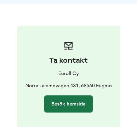
vårda den värdefulla rökbastutraditionen. Bastun ligger
20 minuter från Karleby, längs med strandvägen mot
Jakobstad. I området finns en strandbastu som
kompletterar helheten. På sommaren kan badgästerna
koppla av på den fina simstranden, och på vintern kan
de ta ett dopp i vaken.
Välkommen att bada bastu och
bekanta dig med rökbastun och dess milda bastubad,
antingen ensam eller i grupp! Vänligen observera att
Ta kontakt
området är alkoholfritt.
Euroll Oy
Norra Larsmovägen 481, 68560 Eugmo
Besök hemsida