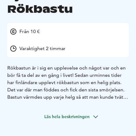
Rökbastu
Från 10 €
Varaktighet 2 timmar
Rökbastun är i sig en upplevelse och något var och en
bör få ta del av en gång i livet!
Sedan urminnes tider
har finländare upplevt rökbastun som en helig plats.
Det var där man föddes och fick den sista smörjelsen.
Bastun värmdes upp varje helg så att man kunde tvätta
sig. Det var veckans höjdpunkt som man såg fram
emot. Rökbastun är därmed en viktig plats och en del
Läs hela beskrivningen
av finskheten. Inte konstigt då att det finns mer än 2
miljoner bastur i Finland. Traditionen fortsätter.
Vi har byggt en ståtlig rökbastu vid Larsmosjön för att