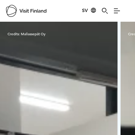
SV
Visit Finland
Credits:
Mallassepät Oy
Cred