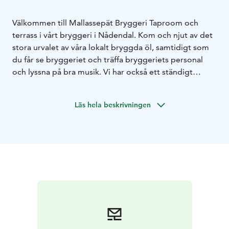
Välkommen till Mallassepät Bryggeri Taproom och
terrass i vårt bryggeri i Nådendal. Kom och njut av det
stora urvalet av våra lokalt bryggda öl, samtidigt som
du får se bryggeriet och träffa bryggeriets personal
och lyssna på bra musik. Vi har också ett ständigt
varierande urval av öl och cider från andra
hantverksbryggerier från Finland, lokal gin från Heidell
Läs hela beskrivningen
Distillery Company, urval av alkoholfria drycker och
mycket mer.