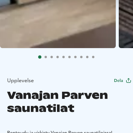
Upplevelse
Dela
Vanajan Parven
saunatilat
Rentoudu ja virkisty Vanajan Parven saunatiloissa!