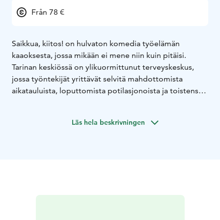
Från 78 €
Saikkua, kiitos! on hulvaton komedia työelämän
kaaoksesta, jossa mikään ei mene niin kuin pitäisi.
Tarinan keskiössä on ylikuormittunut terveyskeskus,
jossa työntekijät yrittävät selvitä mahdottomista
aikatauluista, loputtomista potilasjonoista ja toistensa
hermoista.
Kun sairauslomat, väärinkäsitykset ja
työpaikan sisäiset kuviot alkavat kasautua, syntyy farssi,
Läs hela beskrivningen
joka osuu suoraan hermoon kaikille, jotka ovat joskus
olleet töissä… tai saikulla.
Lavalla loistavat näyttelijät Ville Keskilä, Kalle
Pylvänäinen sekä Antti Peltola.
Teatteriravintola ILO esittää:
La 28.11. klo 18 Saikkua kiitos! Osa 1
Klo 18 Show &
dinner