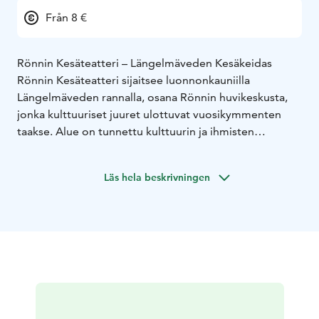
Från 8 €
Rönnin Kesäteatteri – Längelmäveden Kesäkeidas
Rönnin Kesäteatteri sijaitsee luonnonkauniilla
Längelmäveden rannalla, osana Rönnin huvikeskusta,
jonka kulttuuriset juuret ulottuvat vuosikymmenten
taakse. Alue on tunnettu kulttuurin ja ihmisten
kohtaamispaikkana, jossa on vietetty kesää erilaisten
esitysten ja juhlien merkeissä.
Läs hela beskrivningen
Rönnin Kesäteatterin esitykset tarjoavat monipuolista
ohjelmaa koko perheelle. Ohjelmistossa on vuodesta
toiseen niin komediaa, kuin kotimaisia klassikoita ja
myös Rönnin Lastenteatterin musiikkiteatteria. Lavalla
nähdään sekä kokeneita harrastajia että uusia
tulokkaita, ja tuotannot toteutetaan työryhmän
valitsemin käsikirjoituksin ja osaavan työryhmän voimin.
Rönnin Kesäteatteria on rakennettu kävijöiden