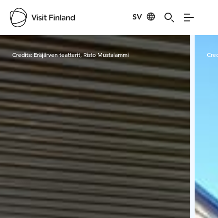
SV
Visit Finland
Credits:
Eräjärven teatterit, Risto Mustalammi
Cred