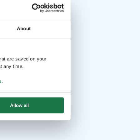
About
that are saved on your
t any time.
s
.
Allow all