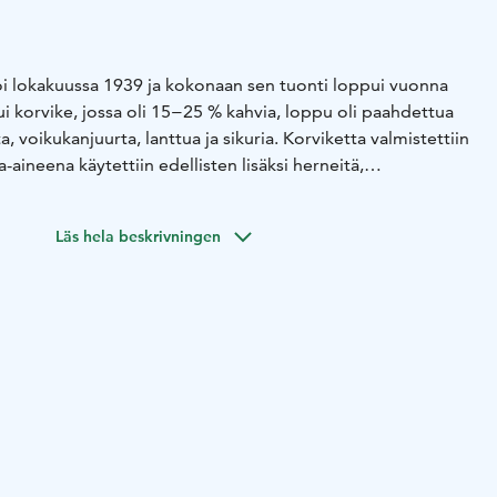
oi lokakuussa 1939 ja kokonaan sen tuonti loppui vuonna
 korvike, jossa oli 15−25 % kahvia, loppu oli paahdettua
a, voikukanjuurta, lanttua ja sikuria. Korviketta valmistettiin
aineena käytettiin edellisten lisäksi herneitä,
ternakkaa, tammenterhoja ja koivunkääpää. Korvikkeen
yövaihetta ja paljon aikaa.
Jatkosodan kestäessä aito kahvi
Läs hela beskrivningen
n tuli vastike, joka oli tehty pelkästään korvikeaineista.
a kahvista, mutta korvikehetken merkitys sota-arjessa oli
eihin ja korsuihin hetken hengähdystauon ja muistuman
uisti-kaupasta, Muistin verkkokaupasta tai käydä
kahvila-ravintola Rauhassa.