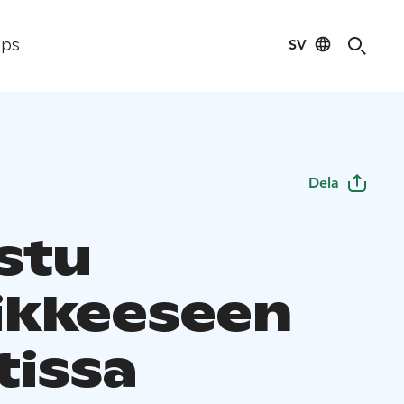
SV
ips
Dela
stu
ikkeeseen
tissa