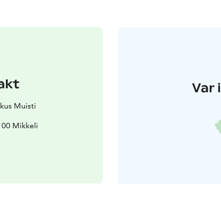
akt
Var 
kus Muisti
100 Mikkeli