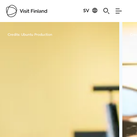
SV
Visit Finland
Credits:
Ubuntu Production
Cred