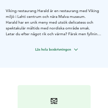
Viking restaurang Harald är en restaurang med Viking
miljö i Lahti centrum och nära Malva museum.
Harald har en unik meny med utsök delicatess och
spektakulär måltids med nordiska område smak.
Letar du efter något rik och värma? Färsk men fyllning?
Saknar du upplevelser som inte ta slut?
På en viking restaurang Harald vår måltid till och med
Läs hela beskrivningen
böjer den mäktigaste krigares knän.
Välkommen till Harald!