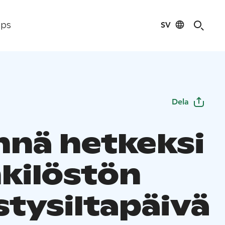
SV
ips
Dela
ennä hetkeksi
nkilöstön
stysiltapäivä