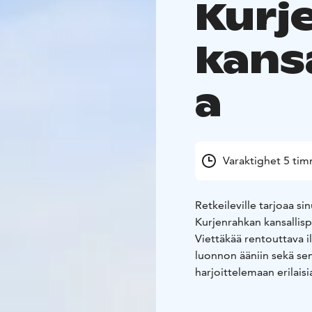
Kurj
kans
a
Varaktighet 5 ti
Retkeileville tarjoaa si
Kurjenrahkan kansallis
Viettäkää rentouttava i
luonnon ääniin sekä se
harjoittelemaan erilais
Retkeilevillen kehuttu 
makuhermoja ja kruuna