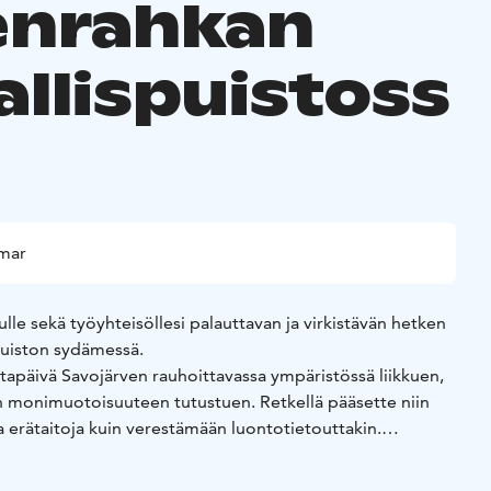
enrahkan
allispuistoss
mmar
nulle sekä työyhteisöllesi palauttavan ja virkistävän hetken
puiston sydämessä.
ltapäivä Savojärven rauhoittavassa ympäristössä liikkuen,
n monimuotoisuuteen tutustuen. Retkellä pääsette niin
ia erätaitoja kuin verestämään luontotietouttakin.
lounas jälkiruokineen ja pannukahveineen ilahduttaa
a elämyksen.