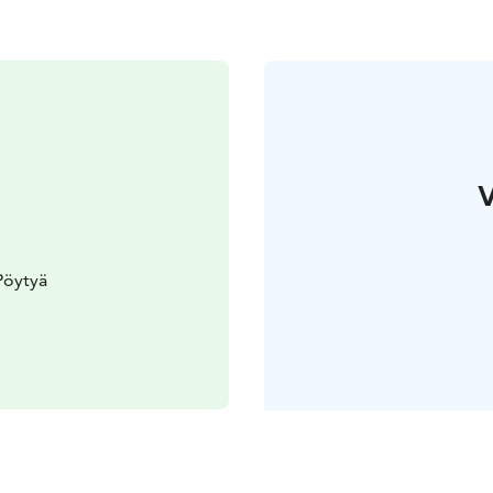
V
Pöytyä