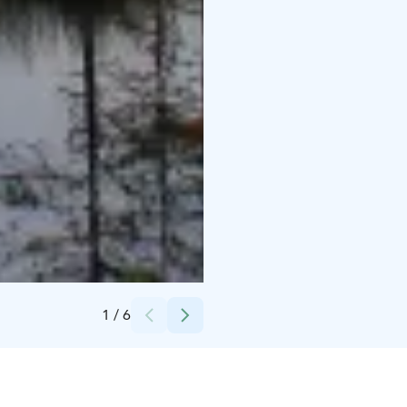
Credits:
Ville Anttila
1
/
6