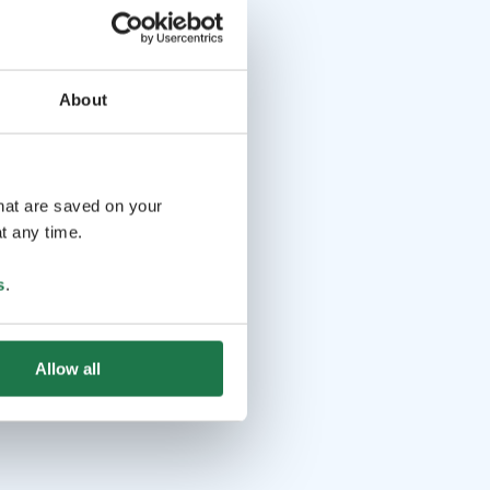
About
that are saved on your
t any time.
s
.
Allow all