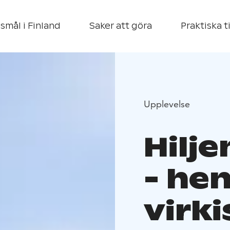
smål i Finland
Saker att göra
Praktiska t
Upplevelse
Hilj
- he
virki