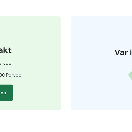
akt
Var 
orvoo
100 Porvoo
ida