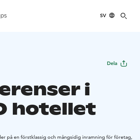
SV
ips
Dela
erenser i
 hotellet
er på en förstklassig och mångsidig inramning för företag,