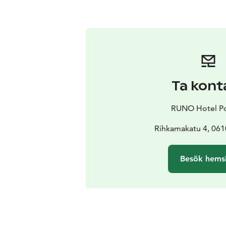
Ta kont
RUNO Hotel P
Rihkamakatu 4, 06
Besök hems