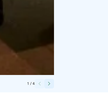
Credits:
RUNO Hotel Porvoo
1
/
4