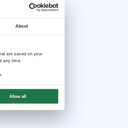
About
that are saved on your
t any time.
s
.
Allow all