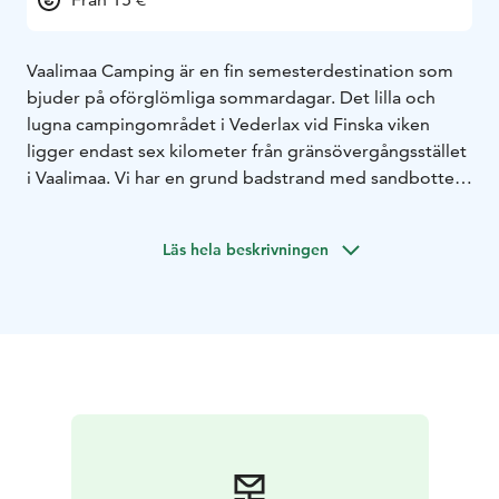
Vaalimaa Camping är en fin semesterdestination som
bjuder på oförglömliga sommardagar. Det lilla och
lugna campingområdet i Vederlax vid Finska viken
ligger endast sex kilometer från gränsövergångsstället
i Vaalimaa. Vi har en grund badstrand med sandbotten
och många aktiviteter för härliga sommardagar:
lekplats, beachvolleybollplan och utlåning av utespel,
Läs hela beskrivningen
SUP-brädor och kanoter.
Campingen har öppet och en del av stugorna kan
bokas året om. På fyra kilometers avstånd ligger
köpcentret Zsar Outlet Village. Vad sägs om en
shoppingtur med vänner och efterföljande avkoppling
i naturen?