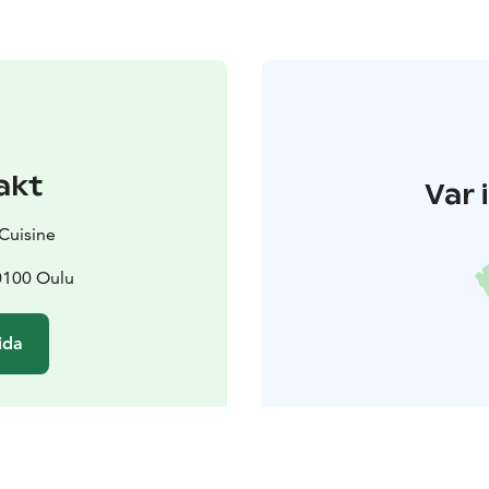
akt
Var 
 Cuisine
0100 Oulu
ida