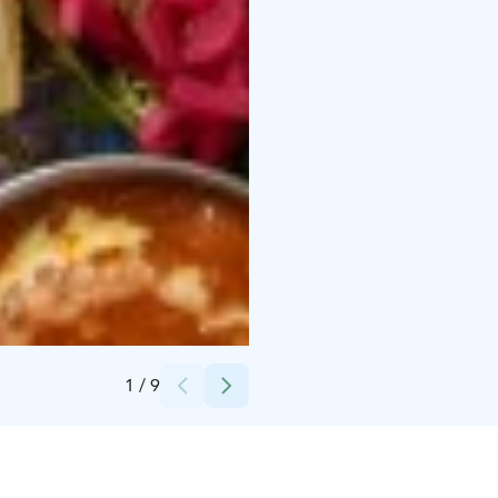
Credits:
Katiusa Oy
1
/
9