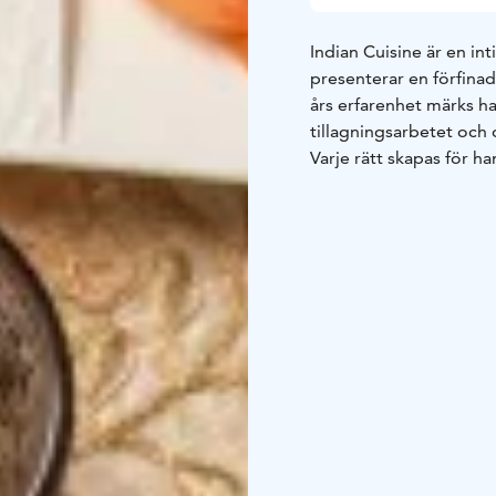
Indian Cuisine är en in
presenterar en förfina
års erfarenhet märks ha
tillagningsarbetet och
Varje rätt skapas för h
är möjligt. Restauran
en säsongsbaserad av
dryckeskombinationer.
Privata fine dining-upp