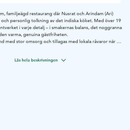
tim, familjeägd restaurang där Nusrat och Arindam (Ari)
d och personlig tolkning av det indiska köket. Med över 19
ntverket i varje detalj – i smakernas balans, det noggranna
 den varma, genuina gästfriheten.
and med stor omsorg och tillagas med lokala råvaror när så
gen erbjuder en noggrant sammansatt Signature-meny samt
smakningsmeny, kompletterad med genomtänkta vin- och
Läs hela beskrivningen
levelser sent på kvällen erbjuds även efter förbokning.