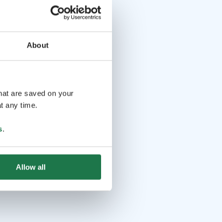
About
that are saved on your
t any time.
s
.
Allow all