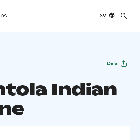
SV
ips
Dela
ntola Indian
ine