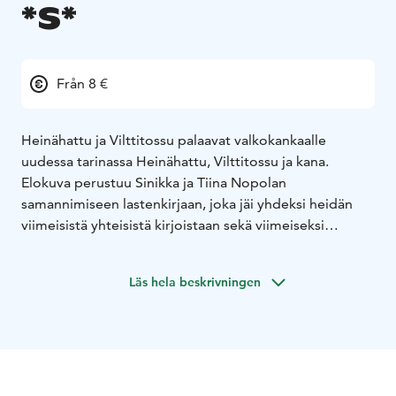
*S*
Från 8 €
Heinähattu ja Vilttitossu palaavat valkokankaalle
uudessa tarinassa Heinähattu, Vilttitossu ja kana.
Elokuva perustuu Sinikka ja Tiina Nopolan
samannimiseen lastenkirjaan, joka jäi yhdeksi heidän
viimeisistä yhteisistä kirjoistaan sekä viimeiseksi
yhteiseksi elokuvakäsikirjoituksekseen.
Päärooleissa nähdään tutut hahmot edellisistä
Läs hela beskrivningen
Heinähattu ja Vilttitossu -elokuvista. Vanhempia
näyttelevät Niina Lahtinen ja Joonas Nordman ja
Isonapa ja Rillirousku -poliiseja Janne Kataja ja Lari
Halme. Naapurin neiteinä Halise ja Helga Alibullenina
nähdään Krisse Salminen ja Pirjo Heikkilä. Heinähatun ja
Vilttitossun rooleissa nähdään sisarukset Eedla ja Klaara