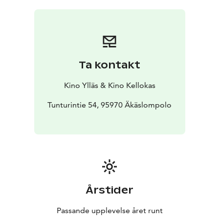
Höglund ja muissa rooleissa Kaisa Hela ja Ernest
Lawson.
Ta kontakt
Kino Ylläs & Kino Kellokas
Tunturintie 54, 95970 Äkäslompolo
Årstider
Passande upplevelse året runt