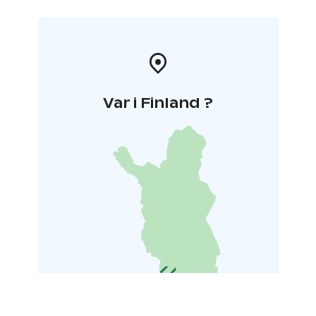
*Tähdistö Villas består av fem villor ägda av en ägare.
Grundläggande hygienprodukter och gratis kaffe, te
och kryddor tillhandahålls. Mörkläggningsgardiner
pryder varje fönster.
Var i Finland ?