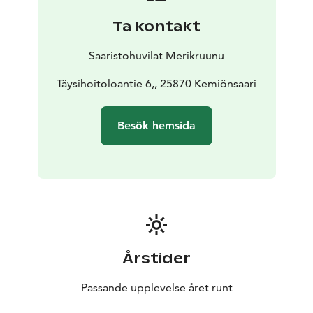
av den underbara doften av havet på sommaren.
Det
Ta kontakt
finns två loftutrymmen med fönster och fantastisk
utsikt, ett nås med stabila fasta trappor och det andra
Saaristohuvilat Merikruunu
med avtagbara trappor, som är ganska branta. Båda
loftorna har två sängar på 80 cm; loftet är relativt lågt
Täysihoitoloantie 6,, 25870 Kemiönsaari
men älskat av barn och unga i hjärtat.
Villa Mimosa är väl lämpad för familjer med barn och
Besök hemsida
par som vill njuta av kvalitet, skönhet, lugn och service.
Gästerna kan använda sin privata bastu och jacuzzi,
samt grilla på sin rymliga 30m2 havsterrass.
Vi har
investerat i terrassernas bekvämlighet med
högkvalitativ möbler, en jacuzzi och en solskydd.
Havsterrassen har också matplatser och en
grillpunkt.
Stranden är mycket nära, med bra badtrappa
och gott om plats för vattenaktiviteter. På den enorma
Årstider
bryggan finns bord där du kan njuta av den magiska
solnedgången.
Passande upplevelse året runt
44 m2, 2+4, jacuzzi