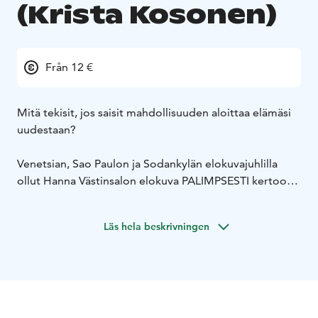
(Krista Kosonen)
Från 12 €
Mitä tekisit, jos saisit mahdollisuuden aloittaa elämäsi
uudestaan?
Venetsian, Sao Paulon ja Sodankylän elokuvajuhlilla
ollut Hanna Västinsalon elokuva PALIMPSESTI kertoo
tarinan kahdesta vanhuksesta geeniterapiakokeilussa,
jossa he alkavat fyysisesti nuorentua. Perhe ja
Läs hela beskrivningen
yhteiskunta eivät pysy perässä uuden edessä ja alun
innostuksen jälkeen Juhani ja Tellu huomaavat olevansa
jälleen nuoruuden elämänvalintojen edessä.
Nuorentuminen ei olekaan pelkästään hauskaa. Juhani
löytää uudelle elämälleen merkityksen lapsuuden
toteutumattomista haaveista kun taas elämäniloista