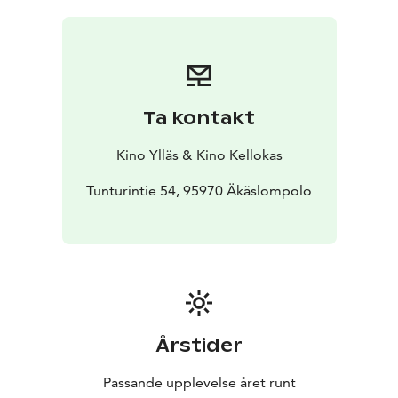
Tellua ei pidättele mikään. Maailma on mahdollisuuksia
täynnä, mutta mukana kulkee myös eletty elämä.
Lopulta Tellu tekee päätöksen, joka horjuttaa Juhanin
suunnitelmat ja pakottaa molemmat kohtaamaan
itsensä toisen silmissä.
Ta kontakt
Tellun roolia eri ikäisinä näyttelevät Riitta Havukainen
(Fakta homma, Paratiisi), Krista Kosonen (Koirat eivät
Kino Ylläs & Kino Kellokas
käytä housuja, Kätilö, Beforeigners), Emma Kilpimaa
(Huonot naiset, Ohjus), ja ensimmäisessä roolissaan
Tunturintie 54, 95970 Äkäslompolo
Kaisu Mäkelä. Miespääosan jakavat Antti Virmavirta
(Jälkeläiset, Maria Kallio) ja Leo Sjöman (Lapua 1976,
Maria Kallio sekä tuleva Vares).
Årstider
Passande upplevelse året runt