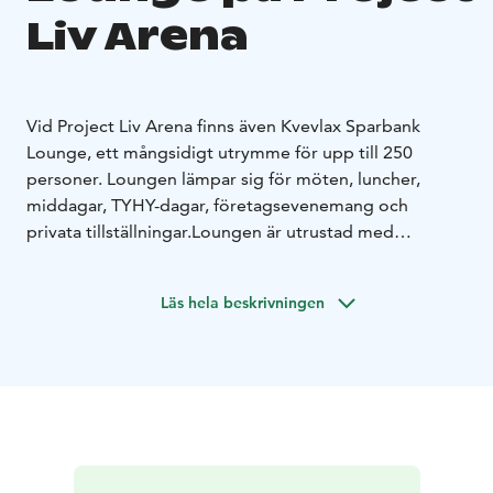
Liv Arena
Vid Project Liv Arena finns även Kvevlax Sparbank
Lounge, ett mångsidigt utrymme för upp till 250
personer. Loungen lämpar sig för möten, luncher,
middagar, TYHY-dagar, företagsevenemang och
privata tillställningar.
Loungen är utrustad med
ljudsystem, stor TV-skärm för digitala möten och
konferenser, uppvärmningskök samt hiss. Utrymmet
Läs hela beskrivningen
används främst som VIP-lounge under matcher, men
kan även bokas utanför matchdagar av företag och
privata grupper.