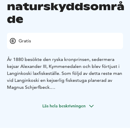
naturskyddsområ
de
Gratis
År 1880 besökte den ryska kronprinsen, sedermera
kejsar Alexander III, Kymmenedalen och blev förtjust i
Langinkoski laxfiskeställe. Som följd av detta reste man
vid Langinkoski en kejserlig fiskestuga planerad av
Magnus Schjerfbeck.
Skogen i Langinkoski naturskyddsområde är rätt
varierande. Där växer både ståtliga
Läs hela beskrivningen
hällmarkstallbestånd och på de nedre sluttningarna
frodiga granbestånd. På området finns det också ljusa
blandskogar och mångfaldiga lövskogar. I skogarna
eftersträvar man att bevara prov på områden, som är