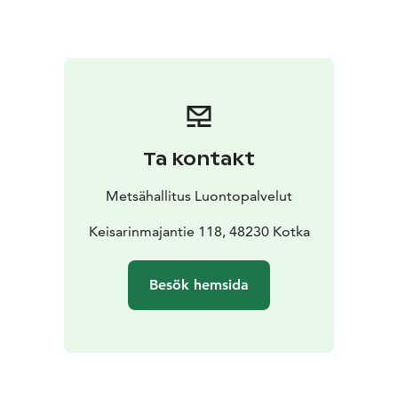
så naturliga som möjligt. På naturskyddsområdet finns
det också strandklippor, lundar, våtmarker samt
klibbaldominerade strandängar.
Vid Langinkoski finns det sammanlagt ca 1 km för
rörelsehindrade lämpade sandbelagda, stora stigar.
Längs dessa huvudstigar kommer man bl.a. till forsen,
till den kejserliga fiskestugan samt till arboretumet i
Ta kontakt
områdets södra del.
På området finns det ingen möjlighet för uppgörandet
Metsähallitus Luontopalvelut
av eld. Sommartid verkar två kafé på området. I den
renoverade vaktmästarbostaden invid ån finns
Keisarinmajantie 118, 48230 Kotka
Langinkoski kafé och invid det norra
parkeringsområdet verkar Keisarinmaja kafé
Besök hemsida
Langinkoski naturskyddsområde förvaltas av
Forststyrelsen. Kontrollera alltid utflyktsmålets regler
före utflykten.