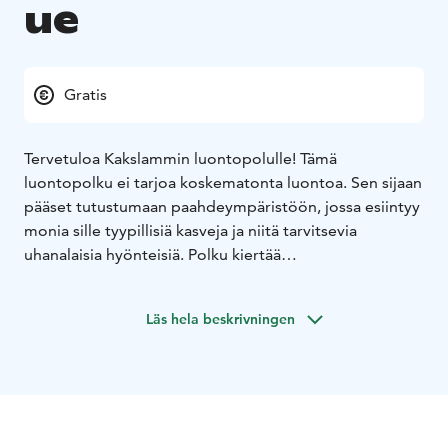
ue
Gratis
Tervetuloa Kakslammin luontopolulle! Tämä
luontopolku ei tarjoa koskematonta luontoa. Sen sijaan
pääset tutustumaan paahdeympäristöön, jossa esiintyy
monia sille tyypillisiä kasveja ja niitä tarvitsevia
uhanalaisia hyönteisiä. Polku kiertää
luonnonsuojelualueella, joka on perustettu entiselle
soranottoalueelle harvinaisen elinympäristön
Läs hela beskrivningen
suojelemiseksi. Hyönteisten harvinaistuminen on
ajankohtainen ongelma, ja monet reitillä olevat
infotaulut kertovatkin niistä, niiden ravintokasveista, ja
suojeluun liittyvistä toimenpiteistä. Voit tutustua myös
risuista tehtyyn hyönteishotelliin ja
ekosysteemihotelliin. Hyönteiset ovat pieniä ja usein