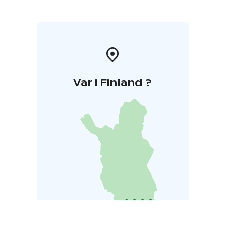
Ryttylän kyläläiset ja kuntalaiset käyttävät aktiivisesti.
Ykslammi DiscGolf Park houkuttelee heittäjiä läheltä ja
kaukaa. Ykslammi DiscGolf Park on osoittautunut
menestykseksi yli kuntarajojen.
Alueelle on perustettu ekosysteemihotelli, johon
siirrettiin harvinaisia kasveja ja hyönteisiä Hyvinkäällä
sijaitsevasta ratapenkasta Väyläviraston aloitteesta.
Var i Finland ?