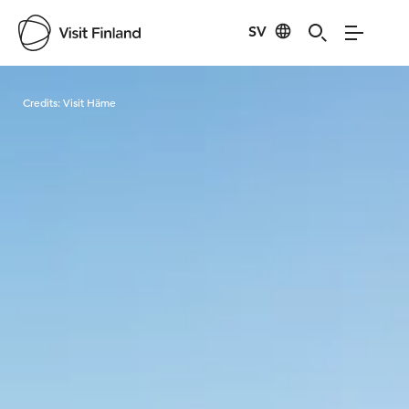
SV
Visit Finland
Credits:
Visit Häme