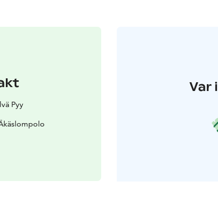
akt
Var 
lvä Pyy
 Äkäslompolo