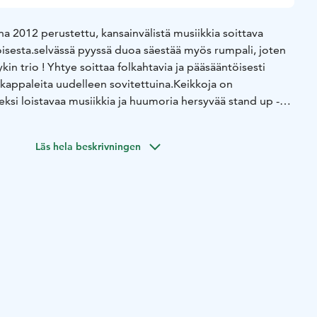
 2012 perustettu, kansainvälistä musiikkia soittava
sesta.selvässä pyyssä duoa säestää myös rumpali, joten
kin trio !
Yhtye soittaa folkahtavia ja pääsääntöisesti
-kappaleita uudelleen sovitettuina.
Keikkoja on
ksi loistavaa musiikkia ja huumoria hersyvää stand up -
aan baarilta.
get your tickets at the bar.
Läs hela beskrivningen