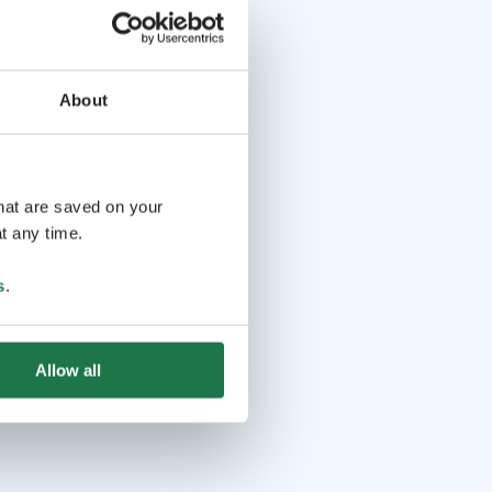
About
that are saved on your
t any time.
s
.
Allow all