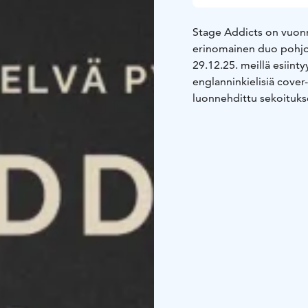
Stage Addicts on vuonna
erinomainen duo pohjoi
29.12.25. meillä esiintyy
englanninkielisiä cover
luonnehdittu sekoitukse
komiikkaa.
lipunmyynti tuttuun tap