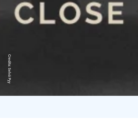
Credits:
Selvä Pyy