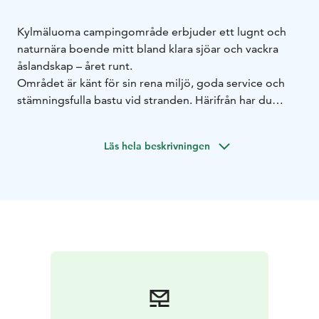
Kylmäluoma campingområde erbjuder ett lugnt och
naturnära boende mitt bland klara sjöar och vackra
åslandskap – året runt.
Området är känt för sin rena miljö, goda service och
stämningsfulla bastu vid stranden. Härifrån har du
enkel tillgång till vandringsleder, fiskevatten och
naturaktiviteter.
Läs hela beskrivningen
På campingområdet finns:
husvagnsplatser med el
tältplatser i naturen
sommarkök
för egen matlagning
För den som vill finns även restaurangtjänster vid
vandringscentret i närheten.
Servicebyggnaden innehåller:
wc och
duschar
bastur
tvättmöjligheter
fiskrensningsrum
tömnin
g för kemisk toalett
Under sommaren värms bastun dagligen. Gäster kan