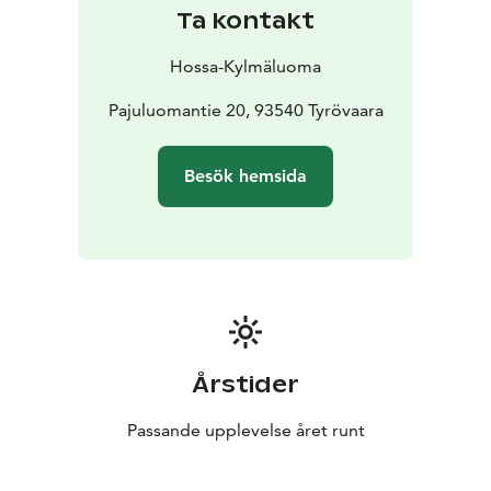
även ta del av vandringscentrets övriga tjänster och
Ta kontakt
aktiviteter.
På området finns en avgiftsbelagd laddningspunkt för
Hossa-Kylmäluoma
elbil. Övriga laddningsmöjligheter enligt
överenskommelse.
Pajuluomantie 20, 93540 Tyrövaara
Läge: Kylmäluoma
Boende: tält- och
husvagnsplatser
Faciliteter: servicebyggnad, bastu,
Besök hemsida
kök
Passar för: vandrare, familjer och resenärer
Årstider
Passande upplevelse året runt