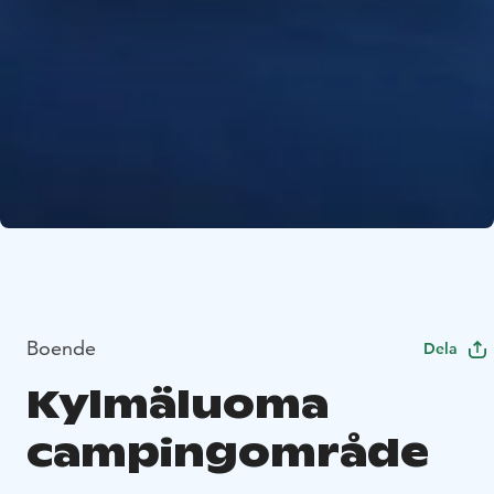
Boende
Dela
Kylmäluoma
campingområde