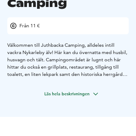
Camping
Från 11 €
Välkommen till Juthbacka Camping, alldeles intill
vackra Nykarleby älv! Här kan du övernatta med husbil,
husvagn och tält. Campingområdet är lugnt och här
hittar du också en grillplats, restaurang, tillgång till
toalett, en liten lekpark samt den historiska herrgården
och dess gårdsbyggnader. Den mysiga småstaden
Nykarleby med sitt torg, butiker, kiosker och
Läs hela beskrivningen
restauranger hittar du endast en kort promenad bort.
När du ändå är i Nykarleby, passa på att upptäcka
Kuddnäs museum och Storsand – en av västkustens
vackraste sandstränder!