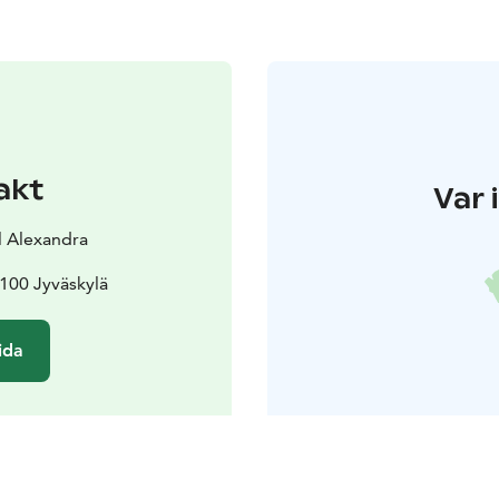
akt
Var 
l Alexandra
100 Jyväskylä
ida