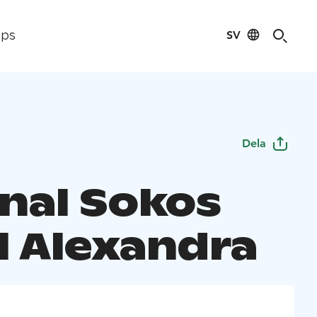
SV
ips
Dela
inal Sokos
l Alexandra