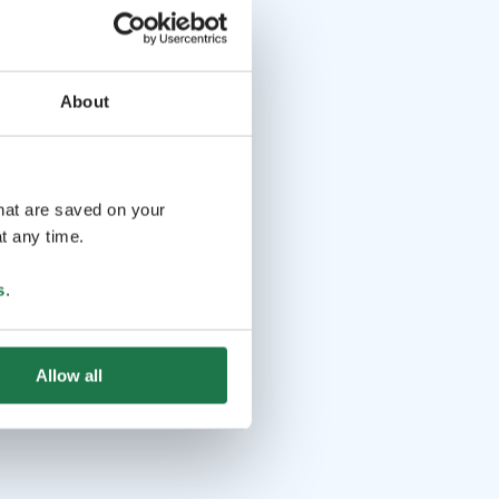
About
that are saved on your
t any time.
s
.
Allow all