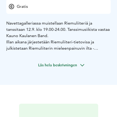
Gratis
Navettagalleriassa muistellaan Riemuliiteriä ja
tanssitaan 12.9. klo 19.00-24.00. Tanssimusiikista vastaa
Kauno Kaulanen Band.
Illan aikana järjestetään Riemuliiteri-tietovisa ja
julkistetaan Riemuliiterin mieleenpainuvin ilta -
kirjoituskilpailun voittaja. Baari on auki, samoin kota,
jossa voi paistaa omaa tai Navettagalleriasta ostettua
Läs hela beskrivningen
makkaraa.
Riemuliiterin muistelutanssiaiset on osa Ylläksen
Ystävät ry:n 20-vuotisjuhlavuoden ohjelmaa.
Tapahtumaan on vapaa pääsy, tervetuloa!