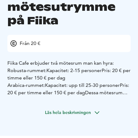
mötesutrymme
på Fiika
Från 20 €
Fiika Cafe erbjuder två mötesrum man kan hyra:
Robusta-rummet:
Kapacitet: 2-15 personer
Pris: 20 € per
timme eller 150 € per dag
Arabica-rummet:
Kapacitet: upp till 25-30 personer
Pris:
20 € per timme eller 150 € per dag
Dessa mötesrum
erbjuder ett flexibelt och kostnadseffektivt alternativ
för små till medelstora grupper
Läs hela beskrivningen