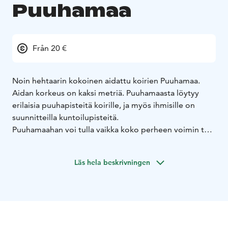
Puuhamaa
Från 20 €
Noin hehtaarin kokoinen aidattu koirien Puuhamaa.
Aidan korkeus on kaksi metriä. Puuhamaasta löytyy
erilaisia puuhapisteitä koirille, ja myös ihmisille on
suunnitteilla kuntoilupisteitä.
Puuhamaahan voi tulla vaikka koko perheen voimin tai
ystävien kesken viettämään retkipäivää tai vaikka yöpyä
laavulla. Laavun viereen pääsee myös matkailuautolla.
Läs hela beskrivningen
Alueelta löytyy laavu tulisijoineen, polttopuut kuuluvat
kahden tunnin (tai pidempiin) varauksiin. Laavulta
löytyy pari makkaratikkua, halsteri, tulitikut, istuma-
alustat sekä kakkapusseja, käsipyyhkeitä ym.
Alue on valaistu, portilla sekä laavulla on valot. Laavulla
on myös pistorasia esim. kännykän tai sähköpyörän