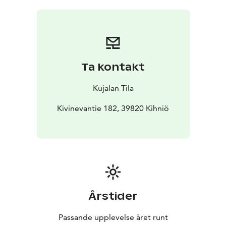
latausta varten.
Puucee löytyy P-paikalta.
Alue on esteetön, aitauksen sisään pääsee tarvittaessa
autolla ja sillä voi ajaa laavun viereen.
Ta kontakt
Kujalan Tila
Kivinevantie 182, 39820 Kihniö
Årstider
Passande upplevelse året runt