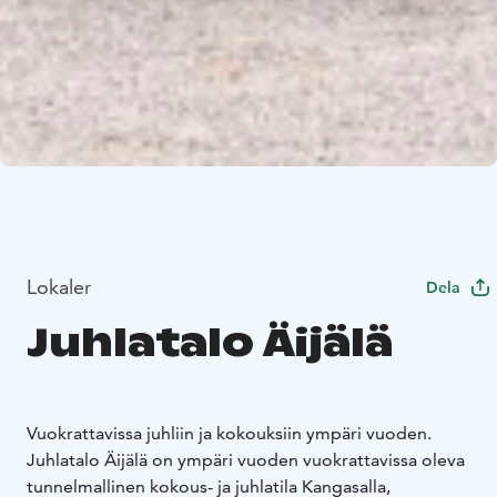
Lokaler
Dela
Juhlatalo Äijälä
Vuokrattavissa juhliin ja kokouksiin ympäri vuoden.
Juhlatalo Äijälä on ympäri vuoden vuokrattavissa oleva
tunnelmallinen kokous- ja juhlatila Kangasalla,