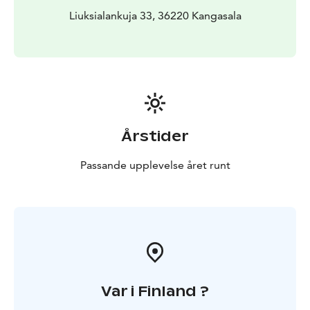
Liuksialankuja 33, 36220 Kangasala
Årstider
Passande upplevelse året runt
Var i Finland ?