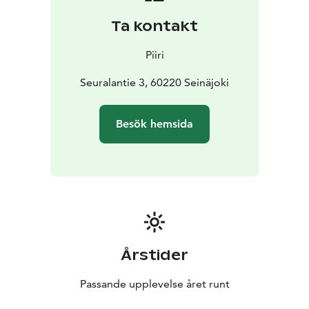
Piiri-området erbjuder en unik och kreativ miljö för
Ta kontakt
entreprenörskap, konst, välbefinnande och service.
Piiri-området erbjuder en mängd olika hyreslokaler,
Piiri
från enskilda kontor till större komplex.
Distriktet har för närvarande ett sjukhusmuseum, en
Seuralantie 3, 60220 Seinäjoki
kyrka, en teater, en restaurang, ett vandrarhem och
cirka 300 företag och organisationer inom olika
Besök hemsida
områden. Distriktet är lättillgängligt med bil,
kollektivtrafik och lätt trafik. Välkommen att utforska
distriktet, dess operatörer och dess aktiviteter!
Årstider
Passande upplevelse året runt