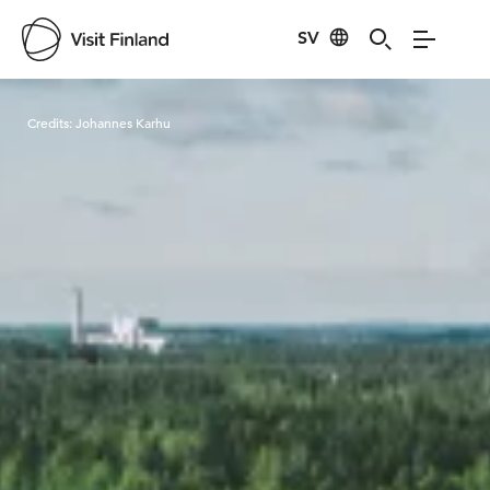
SV
Visit Finland
Credits:
Johannes Karhu