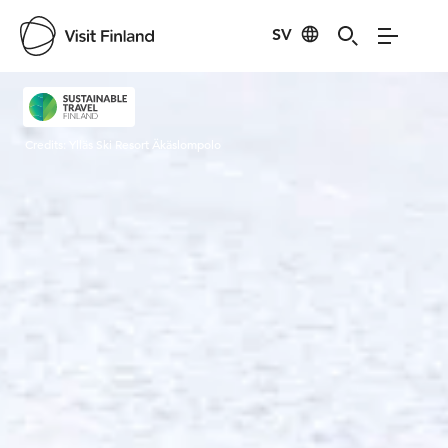
SV
Visit Finland
Credits:
Ylläs Ski Resort Äkäslompolo