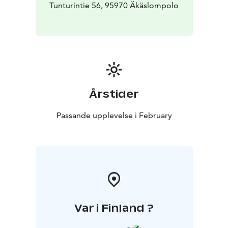
Tunturintie 56, 95970 Äkäslompolo
Årstider
Passande upplevelse i February
Var i Finland ?